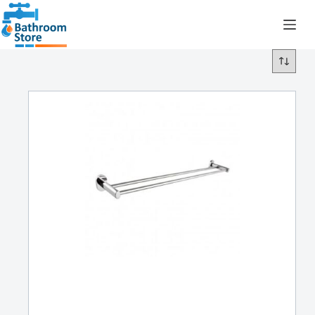
R
0.00